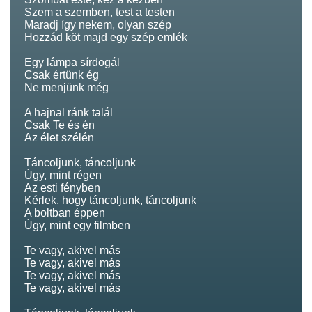
Szem a szemben, test a testen
Maradj így nekem, olyan szép
Hozzád köt majd egy szép emlék
Egy lámpa sírdogál
Csak értünk ég
Ne menjünk még
A hajnal ránk talál
Csak Te és én
Az élet szélén
Táncoljunk, táncoljunk
Úgy, mint régen
Az esti fényben
Kérlek, hogy táncoljunk, táncoljunk
A boltban éppen
Úgy, mint egy filmben
Te vagy, akivel más
Te vagy, akivel más
Te vagy, akivel más
Te vagy, akivel más