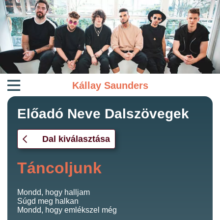
Kállay Saunders
Előadó Neve Dalszövegek
Dal kiválasztása
Táncoljunk
Mondd, hogy halljam
Súgd meg halkan
Mondd, hogy emlékszel még